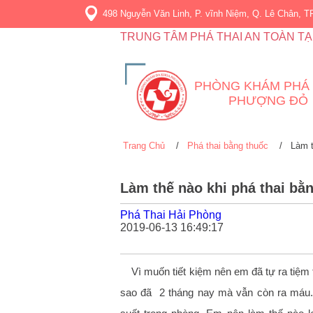
498 Nguyễn Văn Linh, P. vĩnh Niệm, Q. Lê Chân, T
TRUNG TÂM PHÁ THAI AN TOÀN TẠ
PHÒNG KHÁM PHÁ 
PHƯỢNG ĐỎ
Trang Chủ
/
Phá thai bằng thuốc
/
Làm t
Làm thế nào khi phá thai bằ
Phá Thai Hải Phòng
2019-06-13 16:49:17
Vì muốn tiết kiệm nên em đã tự ra tiệm 
sao đã 2 tháng nay mà vẫn còn ra máu.