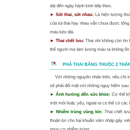
dài đến ngày hành kinh tiếp theo.
►
Sót thai, sót nhau:
Là hiện tượng th
của túi thai hay nhau vẫn chưa được tống 
máu kéo dài.
►
Thai chết lưu:
Thai nhi không còn tín
thể người mẹ làm lượng máu ra không ổn 
PHÁ THAI BẰNG THUỐC 2 THÁ
Với những nguyên nhân trên, nếu chị e
sẽ phải đối mặt với những nguy hiểm sau:
►
Ảnh hưởng đến sức khỏe:
Cơ thể kh
mệt mỏi hoặc yếu, ngoài ra có thể có các
►
Nhiễm trùng vùng kín:
Thai chết lưu
thuận lợi cho hại khuẩn xâm nhập gây viê
nguy cơ nhiễm trùng.