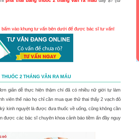
khi
phá thai bằng thuốc 2 tháng vẫn ra máu
đây ạ? (từ
t, bấm vào khung tư vấn bên dưới để được bác sĩ tư vấn!
 THUỐC 2 THÁNG VẪN RA MÁU
ơn giản dễ thực hiện thậm chí đã có nhiều nữ giới tự làm
ệnh viên thế nào họ chỉ cần mua que thử thai thấy 2 vạch đỏ
hu kỳ kinh nguyệt là được đưa thuốc về uống, cũng không cần
uôn được các bác sĩ chuyên khoa cảnh báo tiềm ẩn đầy nguy