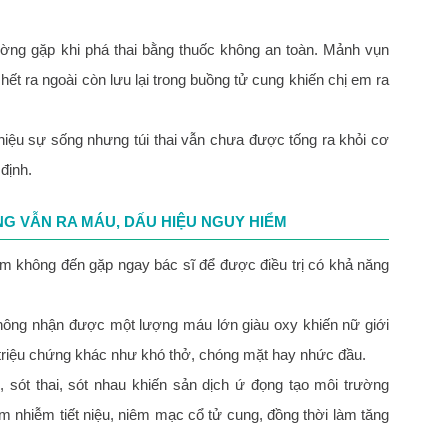
ường gặp khi phá thai bằng thuốc không an toàn. Mảnh vụn
hết ra ngoài còn lưu lại trong buồng tử cung khiến chị em ra
 hiệu sự sống nhưng túi thai vẫn chưa được tống ra khỏi cơ
định.
NG VẪN RA MÁU, DẤU HIỆU NGUY HIỂM
m không đến gặp ngay bác sĩ để được điều trị có khả năng
ông nhận được một lượng máu lớn giàu oxy khiến nữ giới
 triệu chứng khác như khó thở, chóng mặt hay nhức đầu.
, sót thai, sót nhau khiến sản dịch ứ đọng tạo môi trường
m nhiễm tiết niệu, niêm mạc cổ tử cung, đồng thời làm tăng