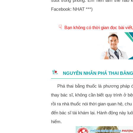
suốt trong phòng. Em nên làm thế nào 
Facebook: NHAT ***)
☟
Bạn không có thời gian đọc bài viế
NGUYÊN NHÂN PHÁ THAI BẰNG
Phá thai bằng thuốc là phương pháp đ
thay bác sĩ, không cần biết quy trình ở b
rồi ra nhà thuốc nói thời gian quan hệ, c
đến bác sĩ tái khám lại. Hành động này l
hiểm.