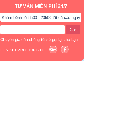
TƯ VẤN MIỄN PHÍ 24/7
Khám bệnh từ 8h00 - 20h00 tất cả các ngày
Gửi
Chuyên gia của chúng tôi sẽ gọi lại cho bạn
LIÊN KẾT VỚI CHÚNG TÔI