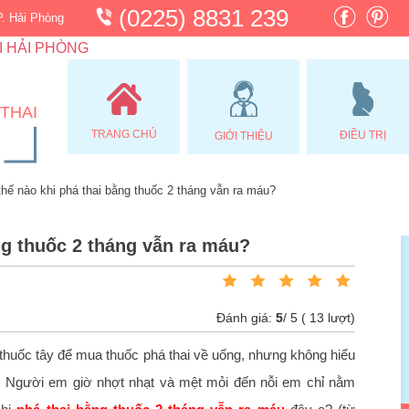
(0225) 8831 239
P. Hải Phòng
I HẢI PHÒNG
THAI
TRANG CHỦ
ĐIỀU TRỊ
GIỚI THIỆU
hế nào khi phá thai bằng thuốc 2 tháng vẫn ra máu?
ng thuốc 2 tháng vẫn ra máu?
Đánh giá:
5
/
5
(
13
lượt)
thuốc tây để mua thuốc phá thai về uống, nhưng không hiểu
 Người em giờ nhợt nhạt và mệt mỏi đến nỗi em chỉ nằm