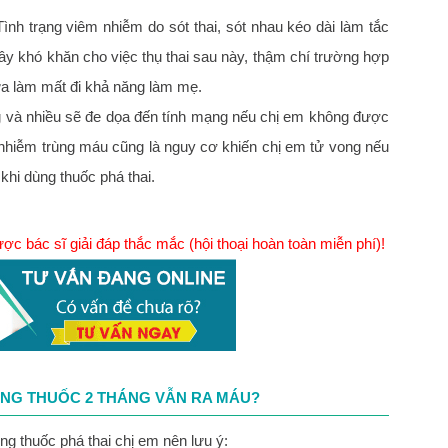
Tình trạng viêm nhiễm do sót thai, sót nhau kéo dài làm tắc
ây khó khăn cho việc thụ thai sau này, thậm chí trường hợp
ữa làm mất đi khả năng làm mẹ.
 và nhiều sẽ đe dọa đến tính mạng nếu chị em không được
hiễm trùng máu cũng là nguy cơ khiến chị em tử vong nếu
khi dùng thuốc phá thai.
 bác sĩ giải đáp thắc mắc (hội thoại hoàn toàn miễn phí)!
ẰNG THUỐC 2 THÁNG VẪN RA MÁU?
ống thuốc phá thai chị em nên lưu ý: