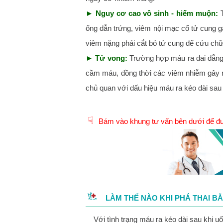
►
Nguy cơ cao vô sinh - hiếm muộn:
ống dẫn trứng, viêm nội mạc cổ tử cung g
viêm nặng phải cắt bỏ tử cung để cứu ch
►
Tử vong:
Trường hợp máu ra dai dẳng
cầm máu, đồng thời các viêm nhiễm gây n
chủ quan với dấu hiệu máu ra kéo dài sau 
☟
Bám vào khung tư vấn bên dưới để được
LÀM THẾ NÀO KHI
PHÁ THAI B
Với tình trạng máu ra kéo dài sau khi u